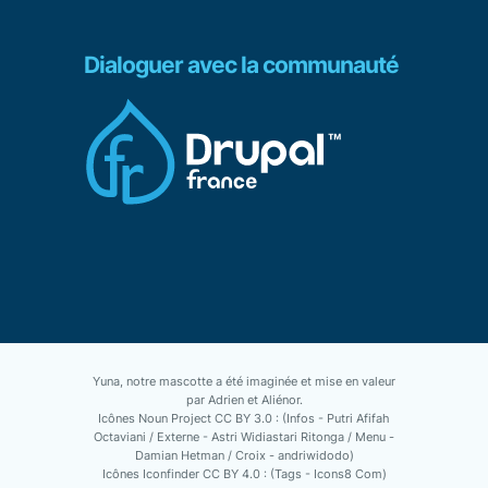
Dialoguer avec la communauté
Yuna, notre mascotte a été imaginée et mise en valeur
par Adrien et Aliénor.
Icônes Noun Project CC BY 3.0 : (Infos - Putri Afifah
Octaviani / Externe - Astri Widiastari Ritonga / Menu -
Damian Hetman / Croix - andriwidodo)
Icônes Iconfinder CC BY 4.0 : (Tags - Icons8 Com)